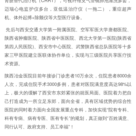
肾脏替代治疗机（CRRT），可视纤维支气管镜肺泡灌洗多套，
迈瑞心电监护仪多台，亚低温治疗仪（一拖二），重症超声
机、体外起搏+除颤仪等大型医疗设备。
先后与西安交通大学第一附属医院、空军军医大学唐都医院、
陕西省肿瘤医院、陕西省中医医院、西北大学第一医院(陕西省
第四人民医院)、西安市中心医院、武警陕西省总队医院等十多
家三甲医院建立医联体协作单位，实现与三级医院共享医疗技
术资源。
陕西冶金医院目前年接诊门诊患者10万余次，住院患者8000余
人次，完成住院手术3000多例，患者对医院满意度高达98%以
上，极大的缓解了西安市东郊紧张的就医局面。医院着力把自
己打造成为一所立足东郊，面向全省，具有区域优势的综合性
医院的同时着力面向全国发展重点专科，加快实现“院有专科、
科有专病、病有专医、医有专长”的规划，真正做到“百姓满意、
同行认可、政府支持、员工幸福”！