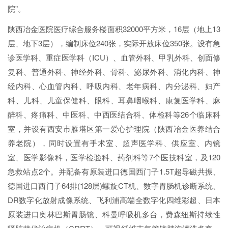
院”。
陕西冶金医院医疗综合服务楼面积32000平方米，16层（地上13
层、地下3层），编制床位240张，实际开放床位350张。设有急
诊医学科、重症医学科（ICU）、血管外科、甲乳外科、创面修
复科、普通外科、神经外科、骨科、泌尿外科、消化内科、神
经内科、心血管内科、呼吸内科、老年病科、内分泌科、妇产
科、儿科、儿童保健科、眼科、耳鼻咽喉科、康复医学科、麻
醉科、疼痛科、中医科、中西医结合科、体检科等26个临床科
室，并设有西安市雁塔区第一爱心护理院（陕西冶金医养结合
养老院），同时设置有手术室、超声医学科、供应室、内镜
室、医学影像科，医学检验科、药剂科等7个医技科室，及120
急救站点2个。并配备有原装进口德国西门子1.5T超导磁共振、
德国进口西门子64排(128层)螺旋CT机、数字胃肠机诊断系统、
DR数字化放射成像系统、飞利浦高端全数字化四维彩超、日本
原装进口奥林巴斯胃肠镜、科曼呼吸机多台，费森纽斯持续性